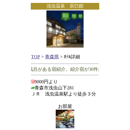
浅虫温泉 辰巳館
TOP
>
青森県
> ﾎﾃﾙ詳細
で客室に露天風呂がある宿紹介。紹介宿が30件未満の場合は露
9000円より
青森市浅虫山下281
ＪＲ 浅虫温泉駅より徒歩３分
お部屋