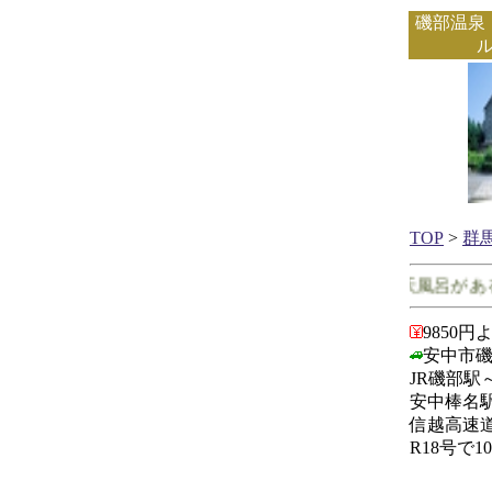
磯部温泉
TOP
>
群
群馬県で客室に露天風呂がある
9850円
安中市磯部
JR磯部駅
安中棒名駅
信越高速道
R18号で1