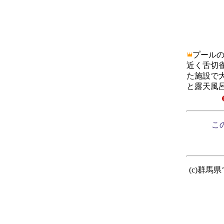
プール
近く舌切
た施設で
と露天風
この
(c)群馬