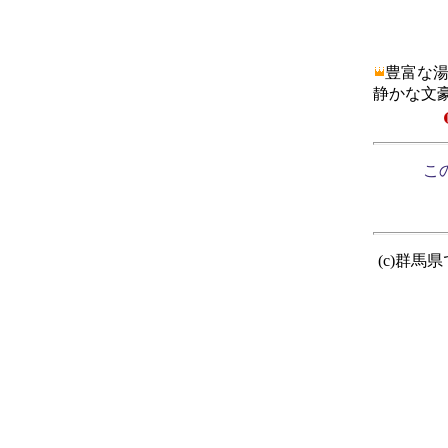
豊富な
静かな文
この
(c)群馬