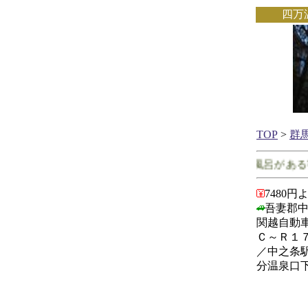
四万
TOP
>
群
群馬県で客室に露天風呂がある宿
7480円
吾妻郡中
関越自動
Ｃ～Ｒ１
／中之条
分温泉口