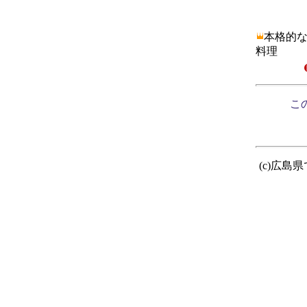
本格的
料理
この
(c)広島