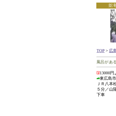
並
TOP
>
広
広島県で客室に露天風呂がある宿
13000
東広島市
ＪＲ八本
５分／山
下車