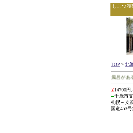
しこつ湖
TOP
>
北
北海道で客室に露天風呂がある宿
14700
千歳市
札幌～支笏
国道453