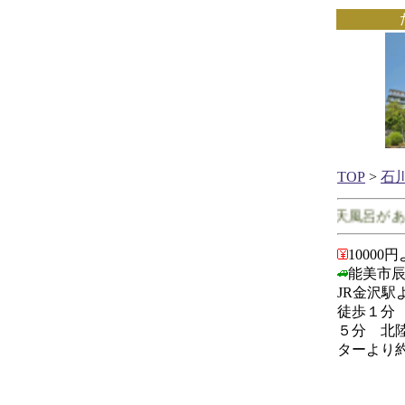
TOP
>
石
石川県で客室に露天風呂がある
10000
能美市辰
JR金沢駅
徒歩１分 
５分 北
ターより