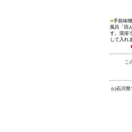
手前味噌
風呂「田
す。混浴
して入れ
この
(c)石川