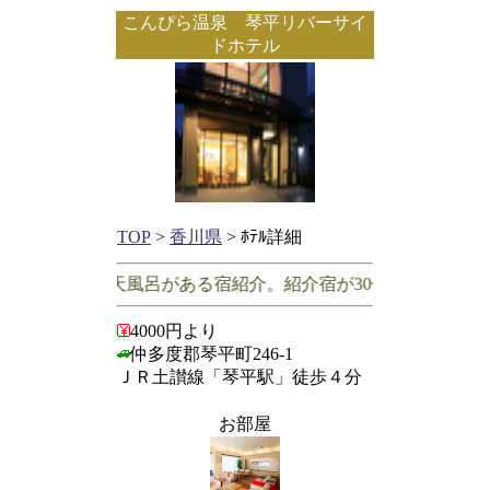
こんぴら温泉 琴平リバーサイ
ドホテル
TOP
>
香川県
> ﾎﾃﾙ詳細
県で客室に露天風呂がある宿紹介。紹介宿が30件未満の場合は
4000円より
仲多度郡琴平町246-1
ＪＲ土讃線「琴平駅」徒歩４分
お部屋