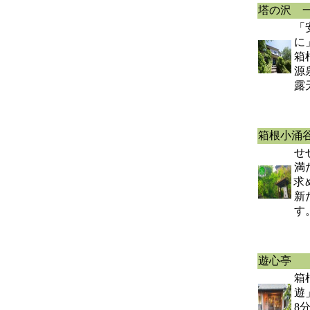
塔の沢 
「
に
箱
源
露
箱根小涌
せ
満
求
新
す
遊心亭
箱
遊
8