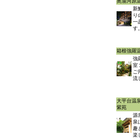
奥湯河原
新
り
一
す
箱根強羅
強
室
ご
流
大平台温
紫苑
源
泉
趣
楽