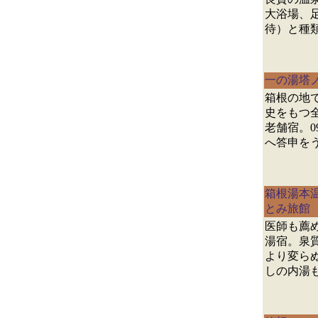
大浴場、
待）と種
一の湯塔
箱根の地
史をもつ
老舗宿。0
へ答申を
箱根湯本
とみ旅館
医師も薦
湯宿。泉質
より変ら
しの内湯