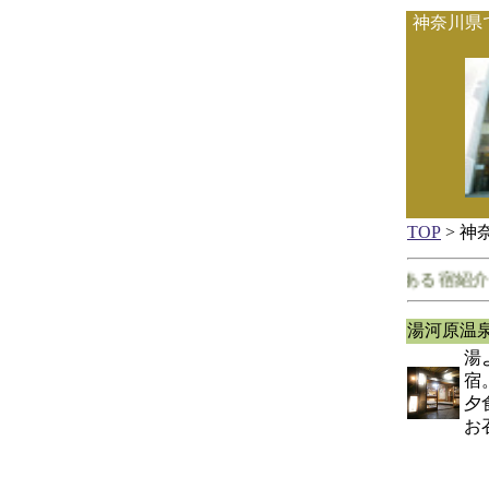
神奈川県
TOP
> 神
神奈川県で客室に露天風呂がある宿紹介。紹介
湯河原温
湯
宿
夕
お