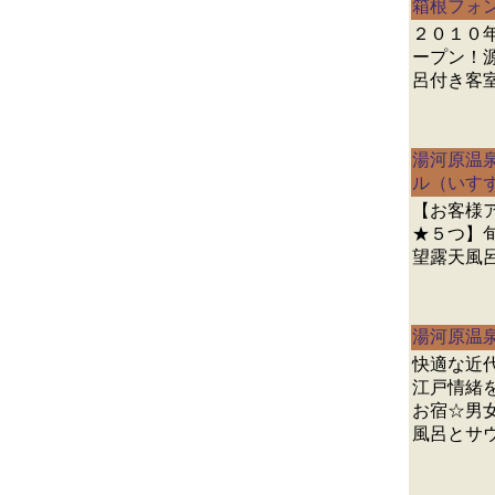
箱根フォ
２０１０
ープン！
呂付き客
湯河原温
ル（いす
【お客様
★５つ】
望露天風
湯河原温
快適な近
江戸情緒
お宿☆男
風呂とサウ