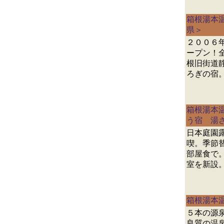
箱根湯本
県＞
２００６年
ープン！
根旧街道
ろぎの宿
箱根湯本
う宿 湯
日本庭園
喫。季節
部屋食で。
室を新設
箱根湯本
５本の源
良質の温