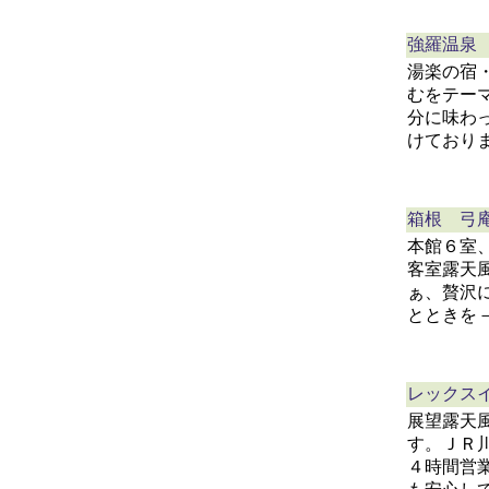
強羅温泉
湯楽の宿
むをテー
分に味わ
けており
箱根 弓
本館６室
客室露天
ぁ、贅沢
とときを
レックス
展望露天
す。ＪＲ
４時間営