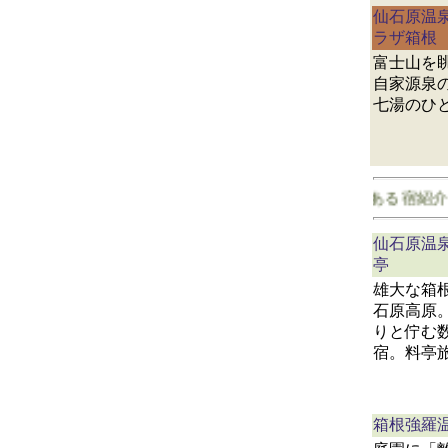
仙石原温
ラザ箱根
富士山を
自家源泉
七湯のひ
神奈川県で客室に露天風呂がある宿紹介。紹介
仙石原温
亭
雄大な箱
石原高原
りと佇む
宿。料亭
箱根強羅