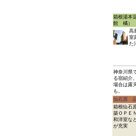
箱根湯本
館 橘）
高
室
た
神奈川県
る宿紹介。
場合は露
も。
仙石原 
箱根仙石
築ＯＰＥ
和洋室な
が充実