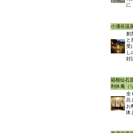
に
小涌谷温
創
と
受
し
好
箱根仙石
利休庵（
全
呂
お
体