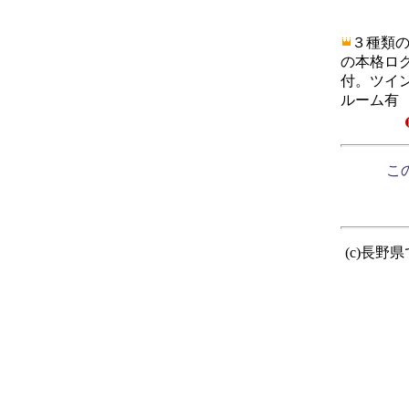
３種類
の本格ログ
付。ツイ
ルーム有
この
(c)長野