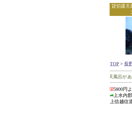
貸切露天
TOP
>
長
長野県で客室に露天風呂がある
5800円
上水内郡
上信越信