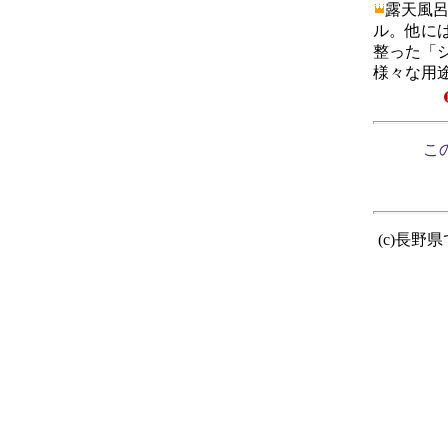
露天風
ル。他に
整った「
様々な用
この
(c)長野