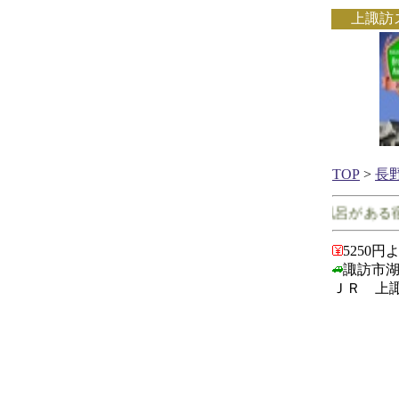
上諏訪
TOP
>
長
長野県で客室に露天風呂がある宿
5250円
諏訪市湖岸
ＪＲ 上