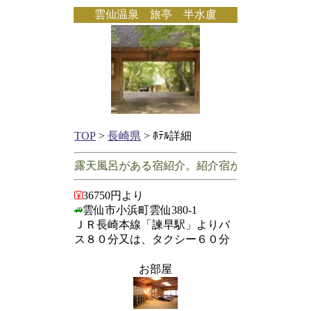
雲仙温泉 旅亭 半水盧
TOP
>
長崎県
> ﾎﾃﾙ詳細
崎県で客室に露天風呂がある宿紹介。紹介宿が30件未満の場
36750円より
雲仙市小浜町雲仙380-1
ＪＲ長崎本線「諫早駅」よりバ
ス８０分又は、タクシー６０分
お部屋