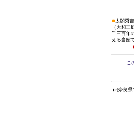
太閤秀
（大和三
千三百年
える当館
この
(c)奈良