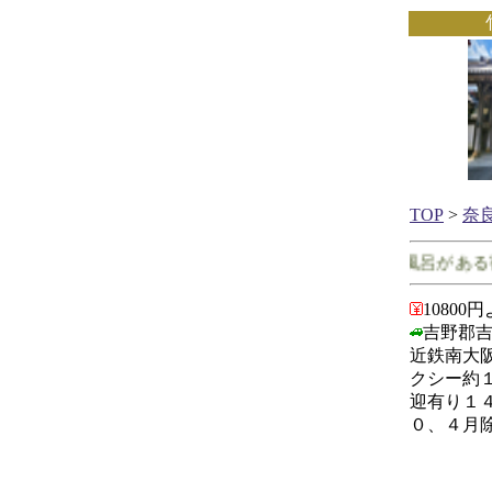
TOP
>
奈
奈良県で客室に露天風呂がある宿
10800
吉野郡吉
近鉄南大
クシー約
迎有り１
０、４月