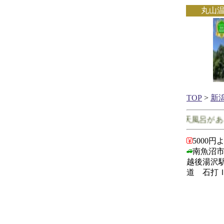
丸山
TOP
>
新
新潟県で客室に露天風呂がある
5000円
南魚沼市
越後湯沢
道 石打