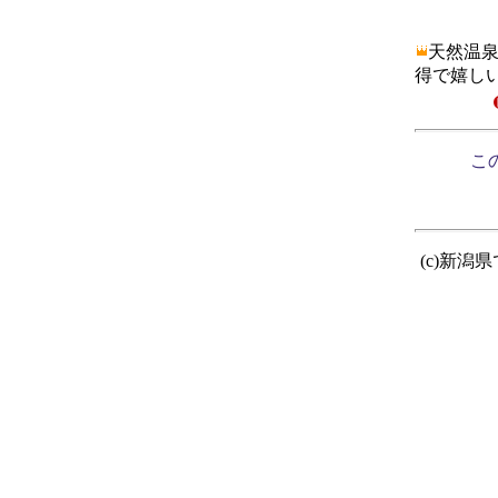
天然温
得で嬉し
この
(c)新潟