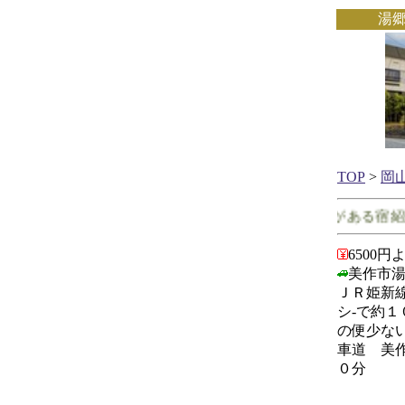
湯
TOP
>
岡
岡山県で客室に露天風呂がある宿紹介
6500円
美作市湯
ＪＲ姫新
シ-で約
の便少な
車道 美
０分