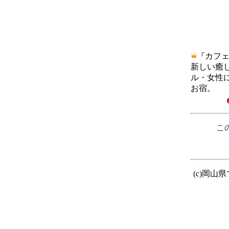
『カフェ
新しい癒
ル・女性
お宿。
この
(c)岡山