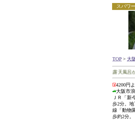
スパワ
TOP
>
大
大阪府で客室に露天風呂があ
4200円
大阪市浪
ＪＲ「新
歩2分。
線「動物
歩約2分。