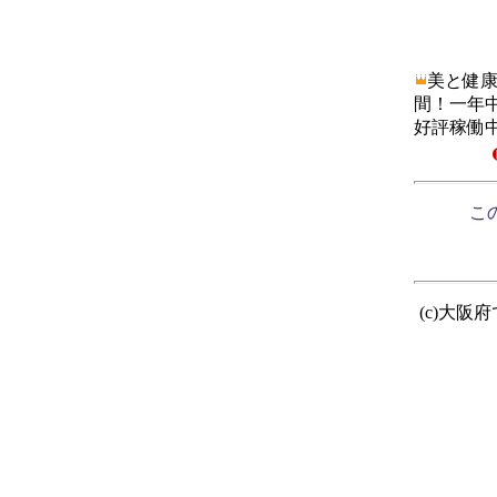
美と健
間！一年
好評稼働中
この
(c)大阪