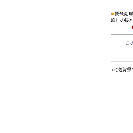
琵琶湖
癒しの隠
この
(c)滋賀