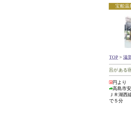
宝船温
TOP
>
滋
滋賀県で客室に露天風呂がある宿
円より
高島市安
ＪＲ湖西
で５分