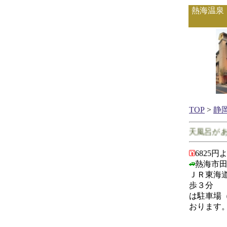
熱海温泉
TOP
>
静
静岡県で客室に露天風呂がある
6825円
熱海市田
ＪＲ東海
歩３分 
は駐車場
おりま