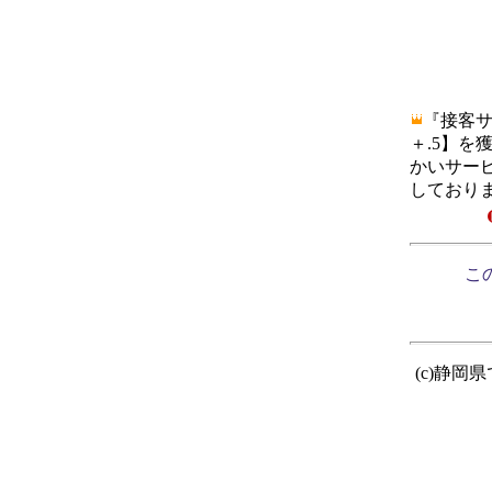
『接客
＋.5】を
かいサー
しており
この
(c)静岡