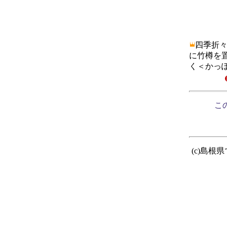
四季折
に竹樽を
く＜かっ
この
(c)島根