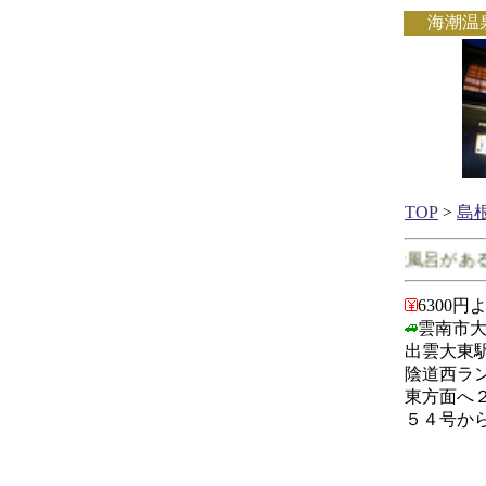
海潮温
TOP
>
島
島根県で客室に露天風呂がある宿
6300円
雲南市大
出雲大東
陰道西ラ
東方面へ
５４号か