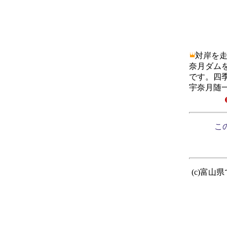
対岸を
奈月ダム
です。四
宇奈月随
この
(c)富山