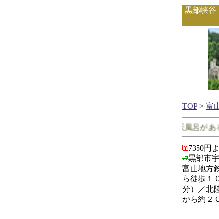
黒部峡谷
TOP
>
富
富山県で客室に露天風呂がある
7350円
黒部市
富山地方
ら徒歩１
分）／北
から約２