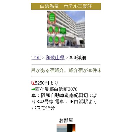
白浜温泉 ホテル三楽荘
TOP
>
和歌山県
> ﾎﾃﾙ詳細
客室に露天風呂がある宿紹介。紹介宿が30件未満の場合は露天
5250円より
西牟婁郡白浜町3078
車：阪和自動車道南紀田辺ICよ
りR42号線 電車：JR白浜駅より
バスで15分
お部屋