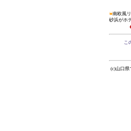
南欧風
砂浜がホ
この
(c)山口