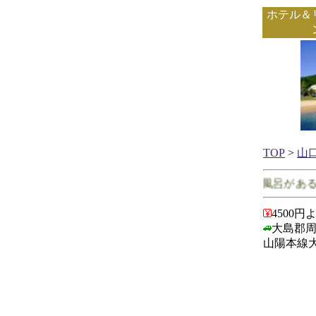
ホテル＆
TOP
>
山
山口県で客室に露天風呂がある宿
4500円
大島郡
山陽本線